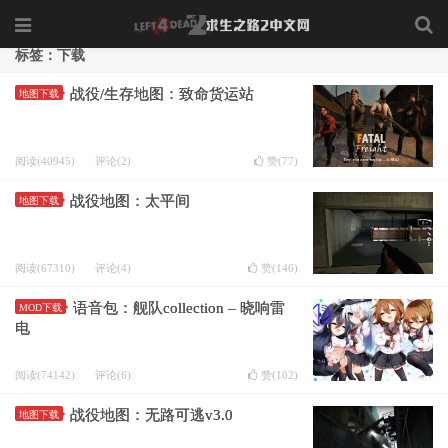
标签：下载
战役/生存地图：致命货运站
地图下载
阅读(40945)
评论(2)
赞(
77
)
战役地图：太平间
地图下载
阅读(67310)
评论(4)
赞(
146
)
语音包：舰队collection – 晓响雷
MOD下载
电
阅读(74142)
评论(6)
赞(
102
)
战役地图：无路可逃v3.0
地图下载