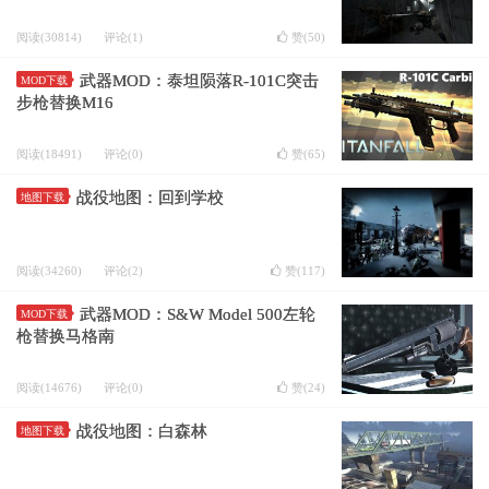
阅读(30814)
评论(1)
赞(
50
)
武器MOD：泰坦陨落R-101C突击
MOD下载
步枪替换M16
阅读(18491)
评论(0)
赞(
65
)
战役地图：回到学校
地图下载
阅读(34260)
评论(2)
赞(
117
)
武器MOD：S&W Model 500左轮
MOD下载
枪替换马格南
阅读(14676)
评论(0)
赞(
24
)
战役地图：白森林
地图下载