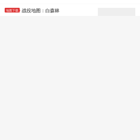
战役地图：白森林
地图下载
阅读(25062)
评论(2)
赞(
62
)
大型战役地图：左或右
地图下载
阅读(22760)
评论(3)
赞(
49
)
战役地图：大阪感染 2
地图下载
阅读(26877)
评论(1)
赞(
60
)
求生之路中文网
联系我们
访问旧版