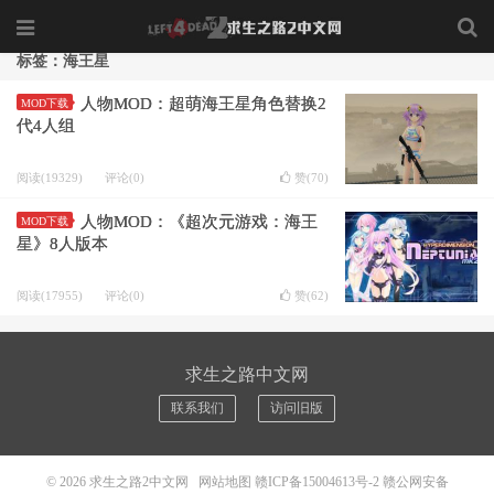
标签：海王星
人物MOD：超萌海王星角色替换2
MOD下载
代4人组
阅读(19329)
评论(0)
赞(
70
)
人物MOD：《超次元游戏：海王
MOD下载
星》8人版本
阅读(17955)
评论(0)
赞(
62
)
求生之路中文网
联系我们
访问旧版
© 2026
求生之路2中文网
网站地图
赣ICP备15004613号-2
赣公网安备