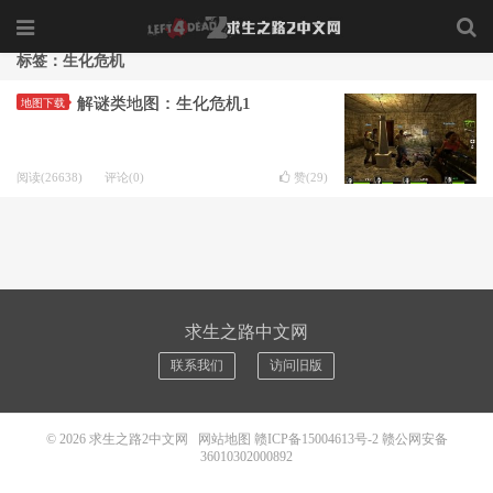
标签：生化危机
解谜类地图：生化危机1
地图下载
阅读(26638)
评论(0)
赞(
29
)
求生之路中文网
联系我们
访问旧版
© 2026
求生之路2中文网
网站地图
赣ICP备15004613号-2
赣公网安备
36010302000892