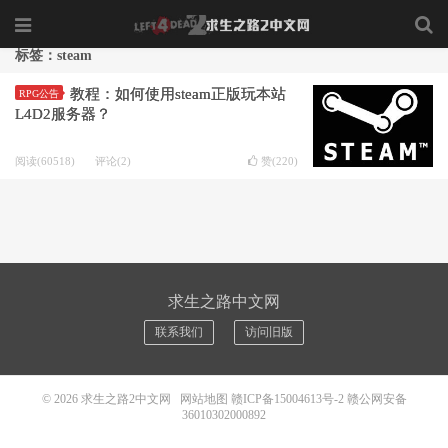
标签：steam
教程：如何使用steam正版玩本站
RPG公告
L4D2服务器？
阅读(60518)
评论(2)
赞(
220
)
求生之路中文网
联系我们
访问旧版
© 2026
求生之路2中文网
网站地图
赣ICP备15004613号-2
赣公网安备
36010302000892