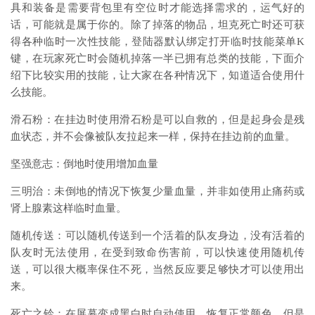
具和装备是需要背包里有空位时才能选择需求的，运气好的
话，可能就是属于你的。除了掉落的物品，坦克死亡时还可获
得各种临时一次性技能，登陆器默认绑定打开临时技能菜单K
键，在玩家死亡时会随机掉落一半已拥有总类的技能，下面介
绍下比较实用的技能，让大家在各种情况下，知道适合使用什
么技能。
滑石粉：在挂边时使用滑石粉是可以自救的，但是起身会是残
血状态，并不会像被队友拉起来一样，保持在挂边前的血量。
坚强意志：倒地时使用增加血量
三明治：未倒地的情况下恢复少量血量，并非如使用止痛药或
肾上腺素这样临时血量。
随机传送：可以随机传送到一个活着的队友身边，没有活着的
队友时无法使用，在受到致命伤害前，可以快速使用随机传
送，可以很大概率保住不死，当然反应要足够快才可以使用出
来。
死亡之铃：在屏幕变成黑白时自动使用，恢复正常颜色，但是