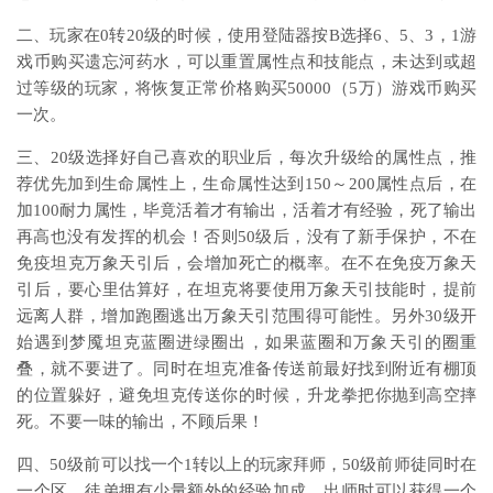
二、玩家在0转20级的时候，使用登陆器按B选择6、5、3，1游
戏币购买遗忘河药水，可以重置属性点和技能点，未达到或超
过等级的玩家，将恢复正常价格购买50000（5万）游戏币购买
一次。
三、20级选择好自己喜欢的职业后，每次升级给的属性点，推
荐优先加到生命属性上，生命属性达到150～200属性点后，在
加100耐力属性，毕竟活着才有输出，活着才有经验，死了输出
再高也没有发挥的机会！否则50级后，没有了新手保护，不在
免疫坦克万象天引后，会增加死亡的概率。在不在免疫万象天
引后，要心里估算好，在坦克将要使用万象天引技能时，提前
远离人群，增加跑圈逃出万象天引范围得可能性。另外30级开
始遇到梦魇坦克蓝圈进绿圈出，如果蓝圈和万象天引的圈重
叠，就不要进了。同时在坦克准备传送前最好找到附近有棚顶
的位置躲好，避免坦克传送你的时候，升龙拳把你抛到高空摔
死。不要一味的输出，不顾后果！
四、50级前可以找一个1转以上的玩家拜师，50级前师徒同时在
一个区，徒弟拥有少量额外的经验加成，出师时可以获得一个