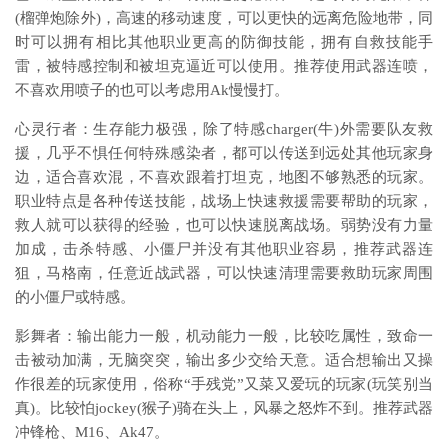
(榴弹炮除外)，高速的移动速度，可以更快的远离危险地带，同
时可以拥有相比其他职业更高的防御技能，拥有自救技能手
雷，被特感控制和被坦克逼近可以使用。推荐使用武器连喷，
不喜欢用喷子的也可以考虑用Ak慢慢打。
心灵行者：生存能力极强，除了特感charger(牛)外需要队友救
援，几乎不惧任何特殊感染者，都可以传送到远处其他玩家身
边，适合喜欢混，不喜欢跟着打坦克，地图不够熟悉的玩家。
职业特点是各种传送技能，战场上快速救援需要帮助的玩家，
救人就可以获得的经验，也可以快速脱离战场。弱势没有力量
加成，击杀特感、小僵尸并没有其他职业容易，推荐武器连
狙，马格南，任意近战武器，可以快速清理需要救助玩家周围
的小僵尸或特感。
影舞者：输出能力一般，机动能力一般，比较吃属性，致命一
击被动加满，无脑突突，输出多少交给天意。适合想输出又操
作很差的玩家使用，俗称“手残党”又菜又爱玩的玩家(玩笑别当
真)。比较怕jockey(猴子)骑在头上，风暴之怒炸不到。推荐武器
冲锋枪、M16、Ak47。