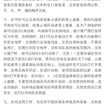
套装比普通装备好，比本职业T1套装差，任务套装推荐以鞋、
手、头、甲、腿的顺序兑换。
六、在平时可以去房间里收集止痛药和肾上腺素，遇到马格南
手枪也可以捡取。收集止痛药或者肾上腺素，是为了倒地的时
候可以按住E来自救，马格南可以在倒地后，被小僵尸围打发挥
巨大作用。在倒地时，我们可以开着治疗术，按着方向键爬行
到安全地带，当然爬行会加速流血，注意自身的血量，不要流
血死亡。在爬行到安全地带，没有在队友的枪线范围内，没有
小僵尸时，就可以按住E自行自救了，注意！一定要在确定安全
的情况下按住E进行自救，受到任何攻击或者松开了E键，止痛
药或者肾上腺素都会掉落在地上。当然这时也可以自己打开菜
单，在商店购买药后，在进行自救。使用登陆器的玩家，直接
按B打开菜单后，依次按6、3、1在里面选择购买止痛药或者肾
上腺素。不要觉得花钱买药自救不值得，在你死掉的时候，是
会扣钱的，扣掉钱会随着你的等级逐渐增加，当然觉得自己很
安全，也可以等待队友救援。
七、在坦克死亡时，坦克有可能掉落各种道具和装备，当然道