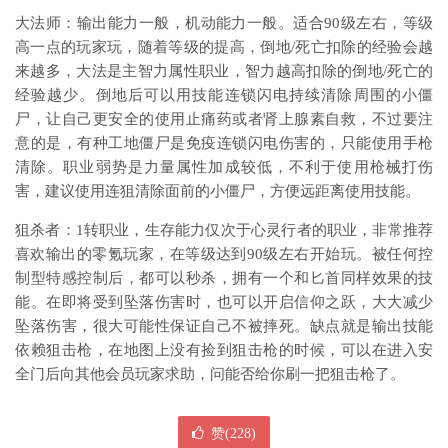
大法师：输出能力一般，机动能力一般。适合90级左右，等级
高一点的玩家玩，随着等级的提高，倒地/死亡扣除的经验会越
来越多，大法是主智力属性职业，智力越高扣除的倒地/死亡的
经验越少。倒地后可以用技能连锁闪电持续清除周围的小僵
尸，让自己更安全的使用止痛药或者肾上腺素自救，不过要注
意的是，有种工地僵尸是免疫连锁闪电伤害的，只能使用手枪
清除。职业弱势是力量属性加成较低，不利于使用枪械打伤
害，建议使用连狙清除面前的小僵尸，方便远距离使用技能。
狙杀者：1转职业，生存能力仅次于心灵行者的职业，非常推荐
喜欢输出的零氪玩家，在等级达到90级左右开始玩。被任何控
制型特感控制后，都可以秒杀，拥有一个和匕首同样效果的技
能。在即将受到坠落伤害时，也可以开启信仰之跃，大大减少
坠落伤害，很大可能性保证自己不被摔死。缺点就是输出技能
依赖狙击枪，在地图上没有捡到狙击枪的时候，可以在进入安
全门后向其他会员玩家求助，问能否给你刷一把狙击枪了。
赞(
228
)