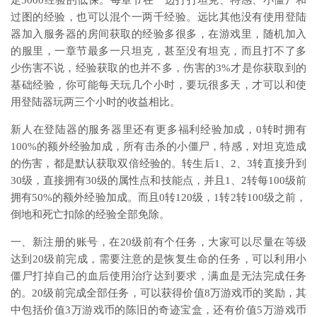
定3000经验的低保。每章节在一边打打坦克、特感、小僵尸和
过图的经验，也可以混个一两千经验。远比其他没有使用登陆
器加入服务器的房间获取的经验多很多，在游戏里，随机加入
的服里，一章节最多一只坦克，甚至没有坦克，而且打不了多
少伤害不说，经验获取的也并不多，伤害的3%才是你获取到的
基础经验，你可能每天玩几个小时，要玩很多天，才可以和使
用登陆器玩两三个小时的收益相比。
新人在登陆器的服务器里还有更多福利经验加成，0转时拥有
100%的额外经验加成，所有击杀的小僵尸，特感，对坦克造成
的伤害，都是默认获取双倍经验的。转生后1、2、3转直接升到
30级，直接拥有30级的属性点和技能点，并且1、2转每100级前
拥有50%的额外经验加成。而且0转120级，1转2转100级之前，
倒地和死亡扣除的经验全部免除。
一、新注册的账号，在20级前有个任务，大家可以尽量在等级
达到20级前完成，需要注意的是恢复生命的任务，可以利用小
僵尸打掉自己的血后使用治疗达到要求，满血是无法完成任务
的。20级前完成全部任务，可以获得价值8万游戏币的奖励，其
中包括价值3万游戏币的陈旧的奇迹宝盒，还有价值5万游戏币