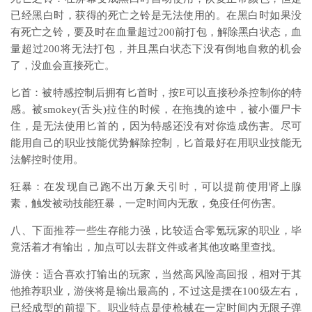
已经黑白时，获得的死亡之铃是无法使用的。在黑白时如果没
有死亡之铃，要及时在血量超过200前打包，解除黑白状态，血
量超过200将无法打包，并且黑白状态下没有倒地自救的机会
了，没血会直接死亡。
匕首：被特感控制后拥有匕首时，按E可以直接秒杀控制你的特
感。被smokey(舌头)拉住的时候，在拖拽的途中，被小僵尸卡
住，是无法使用匕首的，因为特感还没有对你造成伤害。尽可
能用自己的职业技能优势解除控制，匕首最好在用职业技能无
法解控时使用。
狂暴：在发现自己跑不出万象天引时，可以提前使用肾上腺
素，触发被动技能狂暴，一定时间内无敌，免疫任何伤害。
八、下面推荐一些生存能力强，比较适合零氪玩家的职业，毕
竟活着才有输出，加点可以去群文件或者其他攻略里查找。
游侠：适合喜欢打输出的玩家，当然高风险高回报，相对于其
他推荐职业，游侠将是输出最高的，不过这是摆在100级左右，
已经成型的前提下。职业特点是使枪械在一定时间内无限子弹