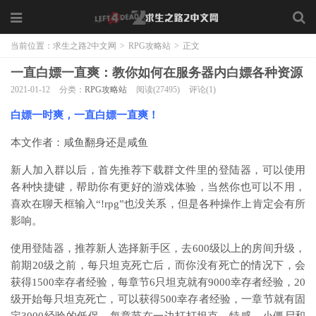
当前位置：
求生之路2中文网
>
RPG攻略站
>
正文
一直白嫖一直爽：教你如何在服务器内白嫖各种资源
2021-01-12
分类：
RPG攻略站
阅读(27495)
评论(1)
白嫖一时爽，一直白嫖一直爽！
本文作者：咸鱼翻身还是咸鱼
新人加入群以后，首先推荐下载群文件里的登陆器，可以使用
各种快捷键，帮助你有更好的游戏体验，当然你也可以不用，
喜欢在聊天框输入“!rpg”也没关系，但是各种操作上肯定会有所
影响。
使用登陆器，推荐新人选择新手区，去600级以上的房间升级，
前期20级之前，每只坦克死亡后，而你没有死亡的情况下，会
获得1500幸存者经验，每章节6只坦克就有9000幸存者经验，20
级开始每只坦克死亡，可以获得500幸存者经验，一章节就有固