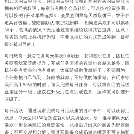
积15天的白银会员，领取的白银会员和正常的购买的白银会员
拥有相同的权限，每章节有两个会员补给，可以按P投票换图，
可以按B打开菜单里选择8，会员签到里每天领取饼干。饼干在
道具背包里，登陆器默认绑定快捷键L，相同道具最多可以累积
30个，包满的情况下无法通过需求继续获得其它道具。注意：
服务器内禁止挂机行为哦，不要以挂机的方式完成签到，被举
报会被封号的！
每日悬赏：悬赏任务每天半夜0点刷新，获得随机任务，随机任
务随着玩家等级提升，完成任务需求的数量也会越来越多，随
机任务有简单的也有难的，大家随缘做做就好了，不要因为一
个任务把自己气到，好做的就做，不好做的随缘做。在玩家等
级不高于50级的时候，每天完成每日任务，可以将自己的等级
直接提升一级，建议在升级后在点完成任务，这样就可以连升
两级了。
每日活跃：通过玩家完成每日活跃里的各种事件，可以获得活
跃点，每天达到150活跃点就可以兑换活跃手册，推荐前两天的
活跃手册兑换陈旧的奇迹宝盒，兑换后开出来的装备为绑定装
备，不可交易和分解，和其它装备合成仍然是绑定不可交易和