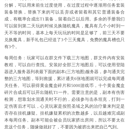
分解，可以用来前生过度使用，在过度过程中逐渐用任务套装
装备替换，替换下来的可以丢弃或者留着和其它普通装备合
成，有概率合成出T1装备，留着自己以后用。多余的手册我们
可以留到第二天玩的时候兑换随机魔具，魔具有几个小时到一
天不等的时间，基本上每天玩玩的时间是足够了，前三天不要
兑换魔具，新手礼包已经送了3个三天魔具，免费的魔具槽也只
有3个。
每周任务：玩家可以在群文件下载三方地图，群文件内有安装
教程，可以自行查找。安装好全部三方地图后，可以使用登陆
器进入服务器列表最下面的副本(三方地图)服务器，参与通关完
整的三方地图，等到救援，累计通关6张地图就可以完成每周通
关任务。可以获得黄金魔盒碎片和5000游戏币，十个黄金魔盒
碎片合成后可以开出随机T1一件。需要注意的是，副本有伤害
检测，想靠划水混通关时不行的，必须参与击杀坦克，打到一
定伤害后才可以，心灵玩家是按照圣域之风的治疗量来判定是
否存在挂机嫌疑。挂机嫌疑累积的次数越多，以后越难完成副
本每周任务。副本可能会被会员玩家挤出房间，所以不要太在
意这个任务，随缘做就好了，不要因为被挤出来把自己气到。