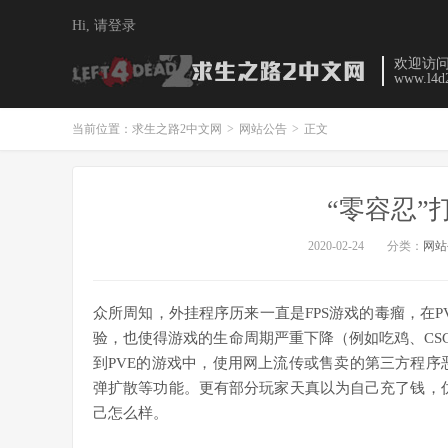
Hi, 请登录
欢迎访
www.l4d
当前位置：
求生之路2中文网
>
网站公告
>
正文
“零容忍”
2020-02-24
分类：
网站
众所周知，外挂程序历来一直是FPS游戏的毒瘤，在
验，也使得游戏的生命周期严重下降（例如吃鸡、CS
到PVE的游戏中，使用网上流传或售卖的第三方程序
弹扩散等功能。更有部分玩家天真以为自己充了钱，仿
己怎么样。