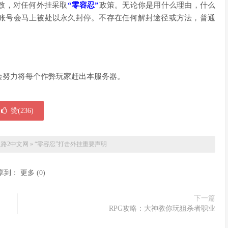
致，对任何外挂采取
“零容忍”
政策。无论你是用什么理由，什么
账号会马上被处以永久封停。不存在任何解封途径或方法，普通
。
会努力将每个作弊玩家赶出本服务器。
赞(
236
)
路2中文网
»
“零容忍”打击外挂重要声明
享到：
更多
(
0
)
下一篇
RPG攻略：大神教你玩狙杀者职业