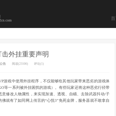
问
首
2cn.com
打击外挂重要声明
公告
阅读(23106)
评论(1)
PVP游戏中使用外挂程序，不仅能够给其他玩家带来恶劣的游戏体
GO等一系列被外挂困扰的游戏）。有些玩家还将这种恶劣行径带
恶意修改人物属性，来实现加速、透视、自瞄、去除武器抖动/子
佛就有了如同网上传言的“心悦3”免死金牌，服务器就不敢拿自