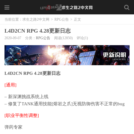
当前位置：
求生之路2中文网
>
RPG公告
>
正文
L4D2CN RPG 4.28更新日志
2020-09-07
分类：
RPG公告
阅读(12850)
评论(1)
L4D2CN RPG 4.28更新日志
[通用]
– 新深渊挑战系统上线
– 修复了TANK通用技能[熔岩之爪]无视防御伤害不正常的bug
[职业平衡性调整]
弹药专家