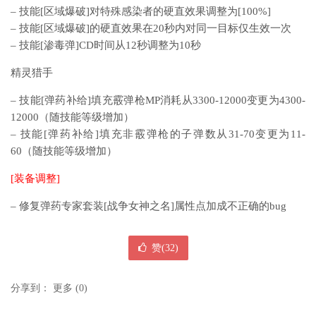
– 技能[区域爆破]对特殊感染者的硬直效果调整为[100%]
– 技能[区域爆破]的硬直效果在20秒内对同一目标仅生效一次
– 技能[渗毒弹]CD时间从12秒调整为10秒
精灵猎手
– 技能[弹药补给]填充霰弹枪MP消耗从3300-12000变更为4300-
12000（随技能等级增加）
– 技能[弹药补给]填充非霰弹枪的子弹数从31-70变更为11-
60（随技能等级增加）
[装备调整]
– 修复弹药专家套装[战争女神之名]属性点加成不正确的bug
赞(
32
)
分享到：
更多
(
0
)