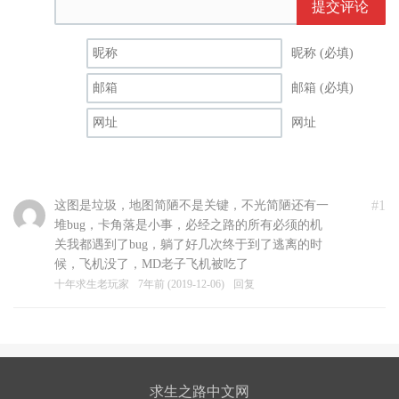
提交评论
昵称 (必填)
邮箱 (必填)
网址
#1
这图是垃圾，地图简陋不是关键，不光简陋还有一
堆bug，卡角落是小事，必经之路的所有必须的机
关我都遇到了bug，躺了好几次终于到了逃离的时
候，飞机没了，MD老子飞机被吃了
十年求生老玩家
7年前 (2019-12-06)
回复
求生之路中文网