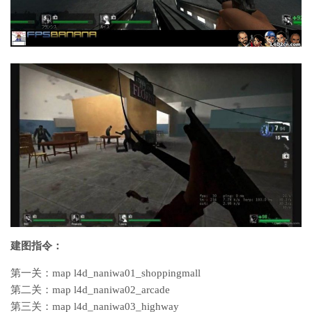
建图指令：
第一关：map l4d_naniwa01_shoppingmall
第二关：map l4d_naniwa02_arcade
第三关：map l4d_naniwa03_highway