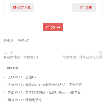
官方下载
17.43MB
赞(
14
)
分享到：
更多
(
0
)
上一篇
下一篇
解谜类地图：生化危机1
战役地图：逃离普里皮亚季
相关推荐
人物MOD：蓝领Louis
人物MOD：舰娘Collection替换2代4人组（不含语音）
界面MOD：非常酷炫的仿《光晕Online》人物界面
坦克MOD：怪物史瑞克