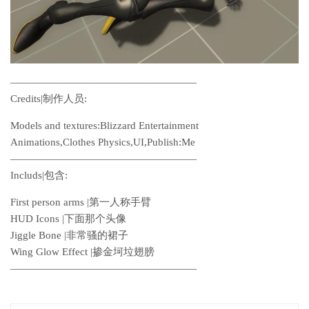
——————————————————
Credits|制作人员:
Models and textures:Blizzard Entertainment
Animations,Clothes Physics,UI,Publish:Me
——————————————————
Includs|包含:
First person arms |第一人称手臂
HUD Icons |下面那个头像
Jiggle Bone |非常骚的裙子
Wing Glow Effect |掺金坷垃翅膀
——————————————————