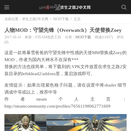
当前位置：
求生之路2中文网
>
MOD下载
>
正文
人物MOD：守望先锋（Overwatch）天使替换Zoey
2017-10-14
来源：STEAM创意工坊
分类：
MOD下载
阅读(11837)
评论
(0)
这是一款将暴雪爸爸的守望先锋中性感的天使MM替换成Zoey的
MOD，作者为国内大神水不在深有***
替换的方法也很简单，将下载到的.VPK文件放置在求生之路2安
装目录的left4dead2/addons里，重启游戏即可。
友情提示：如果出现紫色格子问题，请在设置中将shader 细节
调成中等或以上，推荐中等
作者steam个人主页：
http://steamcommunity.com/profiles/76561198062771609