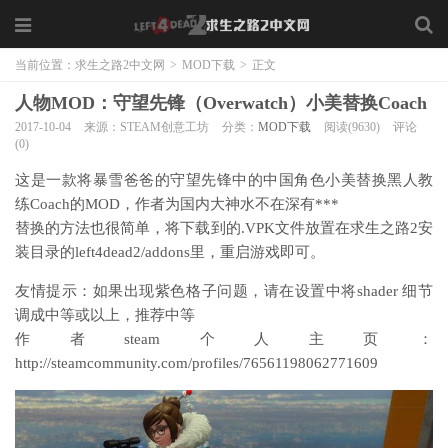
当前位置：
求生之路2中文网
>
MOD下载
>
正文
人物MOD：守望先锋（Overwatch）小美替换Coach
2017-10-04
来源：STEAM创意工坊
分类：
MOD下载
阅读(9630)
评论
(0)
这是一款将暴雪爸爸的守望先锋中的中国角色小美替换黑人教
练Coach的MOD，作者为国内大神水不在深有***
替换的方法也很简单，将下载到的.VPK文件放置在求生之路2安
装目录的left4dead2/addons里，重启游戏即可。
友情提示：如果出现紫色格子问题，请在设置中将shader 细节
调成中等或以上，推荐中等
作者steam个人主页：
http://steamcommunity.com/profiles/76561198062771609