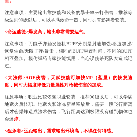
全。
注意事项：主要输出靠技能和装备的暴击率来打伤害，推荐等
级达到90级以后，可以学满致命一击，同时拥有影舞者套装。
<命运赌徒>爆发高，输出非常需要运气。
注意事项：万能子弹触发随机BUFF分别是射速加强/移速加强/
恢复生命/无限子弹/暴击，相同的BUFF重置时间，不同的BUFF
相互叠加。模仿弹药专家技能慎用，当心误伤杀死队友造成记
过。
<大法师>AOE伤害，天赋技能可加快MP（蓝量）的恢复速
度，同时大幅度降低力量属性对枪械伤害的加成。
注意事项：职业比较依赖职业套装。推荐90级以后，可以学满
地狱火后转职。地狱火和冰冻新星释放后，需要一段飞行距离
后才会爆炸造成法术伤害，飞行距离达到极限没有碰到物体也
会爆
炸。
<狙杀者>远距输出，需求输出环境高，不惧任何特感。