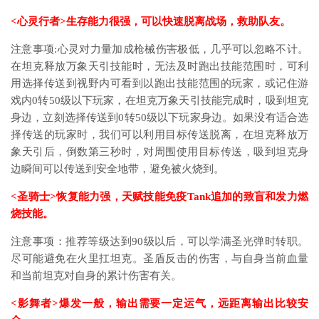
<心灵行者>生存能力很强，可以快速脱离战场，救助队友。
注意事项:心灵对力量加成枪械伤害极低，几乎可以忽略不计。
在坦克释放万象天引技能时，无法及时跑出技能范围时，可利
用选择传送到视野内可看到以跑出技能范围的玩家，或记住游
戏内0转50级以下玩家，在坦克万象天引技能完成时，吸到坦克
身边，立刻选择传送到0转50级以下玩家身边。如果没有适合选
择传送的玩家时，我们可以利用目标传送脱离，在坦克释放万
象天引后，倒数第三秒时，对周围使用目标传送，吸到坦克身
边瞬间可以传送到安全地带，避免被火烧到。
<圣骑士>恢复能力强，天赋技能免疫Tank追加的致盲和发力燃
烧技能。
注意事项：推荐等级达到90级以后，可以学满圣光弹时转职。
尽可能避免在火里扛坦克。圣盾反击的伤害，与自身当前血量
和当前坦克对自身的累计伤害有关。
<影舞者>爆发一般，输出需要一定运气，远距离输出比较安