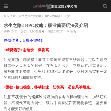
当前位置：
求生之路2中文网
>
RPG攻略站
>
正文
求生之路2 RPG攻略：职业简要玩法及介绍
2019-03-31
分类：
RPG攻略站
阅读(68324)
评论(3)
原创作者：百撕不得骑姐
<精灵猎手>射速快，爆发高
注意事项：精灵猎手轨道卫星炮技能有三秒延迟，可以在坦克
对其他人丢石头的时候，在石头丢出后，立刻贴在坦克身后，
释放轨道卫星炮，心里默读2.5秒后退跑开，这种方法需要一定
的熟练技巧和敏捷支持。
<游侠>输出稳定，移动快速，防御高，适合风筝坦克。
注意事项:游侠的钢筋铁骨增加的攻击力和物理防御，加钢筋铁
骨并不能代替耐力属性。破片手雷有短距离抛物轨迹，需要预
判才能更好的使用。