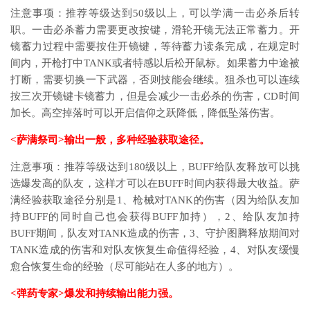
注意事项：推荐等级达到50级以上，可以学满一击必杀后转
职。一击必杀蓄力需要更改按键，滑轮开镜无法正常蓄力。开
镜蓄力过程中需要按住开镜键，等待蓄力读条完成，在规定时
间内，开枪打中TANK或者特感以后松开鼠标。如果蓄力中途被
打断，需要切换一下武器，否则技能会继续。狙杀也可以连续
按三次开镜键卡镜蓄力，但是会减少一击必杀的伤害，CD时间
加长。高空掉落时可以开启信仰之跃降低，降低坠落伤害。
<萨满祭司>输出一般，多种经验获取途径。
注意事项：推荐等级达到180级以上，BUFF给队友释放可以挑
选爆发高的队友，这样才可以在BUFF时间内获得最大收益。萨
满经验获取途径分别是1、枪械对TANK的伤害（因为给队友加
持BUFF的同时自己也会获得BUFF加持），2、给队友加持
BUFF期间，队友对TANK造成的伤害，3、守护图腾释放期间对
TANK造成的伤害和对队友恢复生命值得经验，4、对队友缓慢
愈合恢复生命的经验（尽可能站在人多的地方）。
<弹药专家>爆发和持续输出能力强。