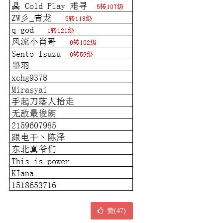
赞(
47
)