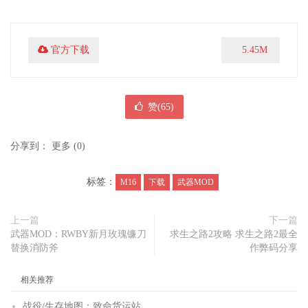
官方下载
5.45M
赞(
65
)
分享到：
更多
(
0
)
标签：
M16
下载
武器MOD
上一篇
下一篇
武器MOD：RWBY新月玫瑰镰刀
求生之路2攻略 求生之路2最全
替换消防斧
作弊码分享
相关推荐
战役/生存地图：致命货运站