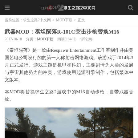
当前位置：
求生之路2中文网
>
MOD下载
>
正文
武器MOD：泰坦陨落R-101C突击步枪替换M16
2017-10-18
分类：
MOD下载
阅读(18485)
评论(0)
《泰坦陨落》是一款由Respawn Entertainment工作室制作并由美
国艺电公司发行的的第一人称射击网络游戏。该游戏于2014年3
月正式发行。游戏主题是机甲和科幻，主要剧情为人类的发展
与宇宙其他势力的冲突，游戏使用起源引擎制作，包括繁体中
文版本。
本MOD将替换求生之路2游戏中的M16自动步枪，自带武器音
效。