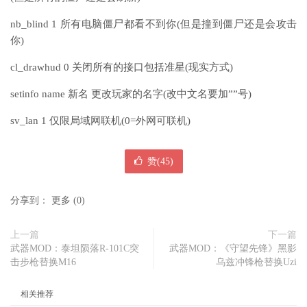
nb_blind 1 所有电脑僵尸都看不到你(但是撞到僵尸还是会攻击
你)
cl_drawhud 0 关闭所有的接口包括准星(现实方式)
setinfo name 新名 更改玩家的名字(改中文名要加””号)
sv_lan 1 仅限局域网联机(0=外网可联机)
赞(
45
)
分享到：
更多
(
0
)
上一篇
下一篇
武器MOD：泰坦陨落R-101C突
武器MOD：《守望先锋》黑影
击步枪替换M16
乌兹冲锋枪替换Uzi
相关推荐